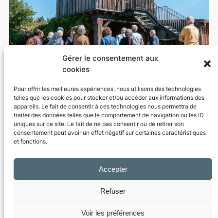
Gérer le consentement aux
cookies
Pour offrir les meilleures expériences, nous utilisons des technologies
telles que les cookies pour stocker et/ou accéder aux informations des
appareils. Le fait de consentir à ces technologies nous permettra de
traiter des données telles que le comportement de navigation ou les ID
uniques sur ce site. Le fait de ne pas consentir ou de retirer son
consentement peut avoir un effet négatif sur certaines caractéristiques
et fonctions.
Location de salle à
Lombers pour vos
Accepter
événements
Refuser
Les Pigeons du Mont Royal proposent également
la
location d’une salle en journée
, dans un cadre
Voir les préférences