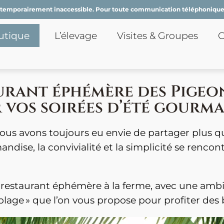
t temporairement inaccessible. Pour toute communication téléphonique,
utique
L’élevage
Visites & Groupes
C
aurant éphémère des Pige
 vos soirées d’été gourm
ous avons toujours eu envie de partager plus qu
ndise, la convivialité et la simplicité se renc
re restaurant éphémère à la ferme, avec une am
lage » que l’on vous propose pour profiter des be