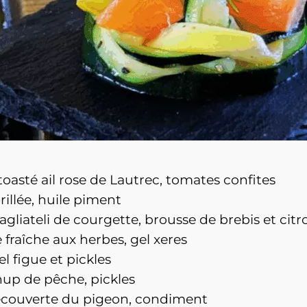
toasté ail rose de Lautrec, tomates confites
illée, huile piment
agliateli de courgette, brousse de brebis et citr
fraîche aux herbes, gel xeres
l figue et pickles
up de pêche, pickles
découverte du pigeon, condiment