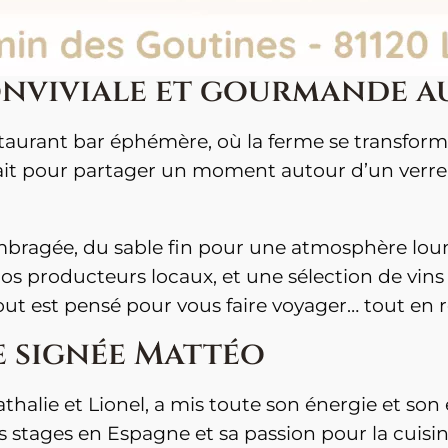
onviviale et gourmande a
aurant bar éphémère, où la ferme se transforme 
fait pour partager un moment autour d’un verre e
ragée, du sable fin pour une atmosphère lounge
nos producteurs locaux, et une sélection de vi
est pensé pour vous faire voyager… tout en res
e signée Mattéo
athalie et Lionel, a mis toute son énergie et so
es stages en Espagne et sa passion pour la cuisi