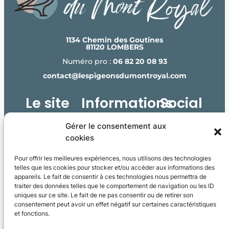
1134 Chemin des Goutines
81120 LOMBERS
Numéro pro :
06 82 20 08 93
contact@lespigeonsdumontroyal.com
Le site
Informations
Social
Accueil
Mentions
Gérer le consentement aux
cookies
Boutique
légales
L’élevage
Politique de
Pour offrir les meilleures expériences, nous utilisons des technologies
Newsletter
telles que les cookies pour stocker et/ou accéder aux informations des
Ferme auberge
confidentialité
appareils. Le fait de consentir à ces technologies nous permettra de
Réservez une
CGV
traiter des données telles que le comportement de navigation ou les ID
Je
uniques sur ce site. Le fait de ne pas consentir ou de retirer son
m'abonne
table
consentement peut avoir un effet négatif sur certaines caractéristiques
!
et fonctions.
Contact