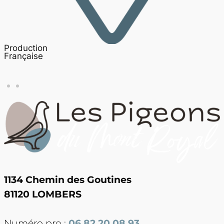
Production
Française
1134 Chemin des Goutines
81120 LOMBERS
Numéro pro :
06 82 20 08 93