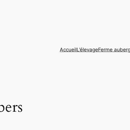
Accueil
L’élevage
Ferme auber
bers