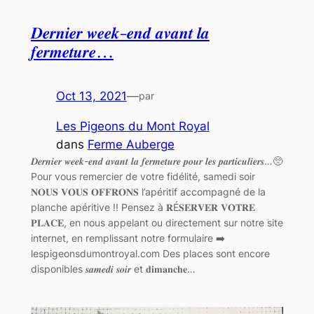
𝑫𝒆𝒓𝒏𝒊𝒆𝒓 𝒘𝒆𝒆𝒌-𝒆𝒏𝒅 𝒂𝒗𝒂𝒏𝒕 𝒍𝒂
𝒇𝒆𝒓𝒎𝒆𝒕𝒖𝒓𝒆…
Oct 13, 2021
—
par
Les Pigeons du Mont Royal
dans
Ferme Auberge
𝑫𝒆𝒓𝒏𝒊𝒆𝒓 𝒘𝒆𝒆𝒌-𝒆𝒏𝒅 𝒂𝒗𝒂𝒏𝒕 𝒍𝒂 𝒇𝒆𝒓𝒎𝒆𝒕𝒖𝒓𝒆 𝒑𝒐𝒖𝒓 𝒍𝒆𝒔 𝒑𝒂𝒓𝒕𝒊𝒄𝒖𝒍𝒊𝒆𝒓𝒔…🥺
Pour vous remercier de votre fidélité, samedi soir
𝐍𝐎𝐔𝐒 𝐕𝐎𝐔𝐒 𝐎𝐅𝐅𝐑𝐎𝐍𝐒 l’apéritif accompagné de la
planche apéritive !! Pensez à 𝐑É𝐒𝐄𝐑𝐕𝐄𝐑 𝐕𝐎𝐓𝐑𝐄
𝐏𝐋𝐀𝐂𝐄, en nous appelant ou directement sur notre site
internet, en remplissant notre formulaire ➡️
lespigeonsdumontroyal.com Des places sont encore
disponibles 𝒔𝒂𝒎𝒆𝒅𝒊 𝒔𝒐𝒊𝒓 et 𝐝𝐢𝐦𝐚𝐧𝐜𝐡𝐞…