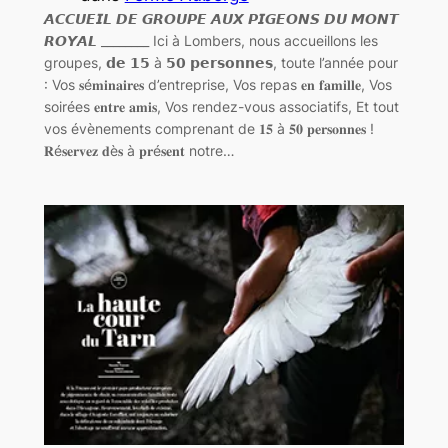
𝘼𝘾𝘾𝙐𝙀𝙄𝙇 𝘿𝙀 𝙂𝙍𝙊𝙐𝙋𝙀 𝘼𝙐𝙓 𝙋𝙄𝙂𝙀𝙊𝙉𝙎 𝘿𝙐 𝙈𝙊𝙉𝙏
𝙍𝙊𝙔𝘼𝙇 ________ Ici à Lombers, nous accueillons les
groupes, 𝗱𝗲 𝟭𝟱 à 𝟱𝟬 𝗽𝗲𝗿𝘀𝗼𝗻𝗻𝗲𝘀, toute l’année pour
: Vos 𝐬é𝐦𝐢𝐧𝐚𝐢𝐫𝐞𝐬 d’entreprise, Vos repas 𝐞𝐧 𝐟𝐚𝐦𝐢𝐥𝐥𝐞, Vos
soirées 𝐞𝐧𝐭𝐫𝐞 𝐚𝐦𝐢𝐬, Vos rendez-vous associatifs, Et tout
vos évènements comprenant de 𝟏𝟓 à 𝟓𝟎 𝐩𝐞𝐫𝐬𝐨𝐧𝐧𝐞𝐬 !
𝐑é𝐬𝐞𝐫𝐯𝐞𝐳 𝐝è𝐬 à 𝐩𝐫é𝐬𝐞𝐧𝐭 notre…