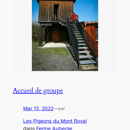
Accueil de groupe
Mar 15, 2022
—
par
Les Pigeons du Mont Royal
dans
Ferme Auberge