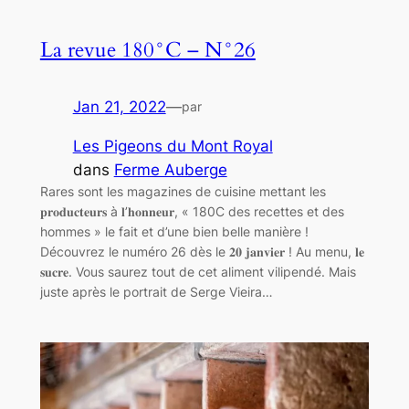
La revue 180°C – N°26
Jan 21, 2022
—
par
Les Pigeons du Mont Royal
dans
Ferme Auberge
Rares sont les magazines de cuisine mettant les
𝐩𝐫𝐨𝐝𝐮𝐜𝐭𝐞𝐮𝐫𝐬 à 𝐥’𝐡𝐨𝐧𝐧𝐞𝐮𝐫, « 180C des recettes et des
hommes » le fait et d’une bien belle manière !
Découvrez le numéro 26 dès le 𝟐𝟎 𝐣𝐚𝐧𝐯𝐢𝐞𝐫 ! Au menu, 𝐥𝐞
𝐬𝐮𝐜𝐫𝐞. Vous saurez tout de cet aliment vilipendé. Mais
juste après le portrait de Serge Vieira…