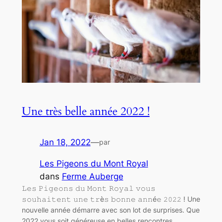
Une très belle année 2022 !
Jan 18, 2022
—
par
Les Pigeons du Mont Royal
dans
Ferme Auberge
𝙻𝚎𝚜 𝙿𝚒𝚐𝚎𝚘𝚗𝚜 𝚍𝚞 𝙼𝚘𝚗𝚝 𝚁𝚘𝚢𝚊𝚕 𝚟𝚘𝚞𝚜
𝚜𝚘𝚞𝚑𝚊𝚒𝚝𝚎𝚗𝚝 𝚞𝚗𝚎 𝚝𝚛è𝚜 𝚋𝚘𝚗𝚗𝚎 𝚊𝚗𝚗é𝚎 𝟸𝟶𝟸𝟸 ! Une
nouvelle année démarre avec son lot de surprises. Que
2022 vous soit généreuse en belles rencontres