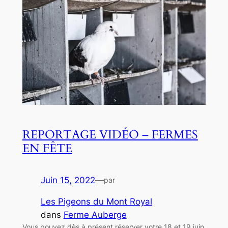
REPORTAGE VIDÉO – FERMES
EN FÊTE
Juin 15, 2022
—
par
Les Pigeons du Mont Royal
dans
Ferme Auberge
Vous pouvez dès à présent réserver votre 18 et 19 juin