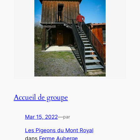
Accueil de groupe
Mar 15, 2022
—
par
Les Pigeons du Mont Royal
dans
Ferme Auberge