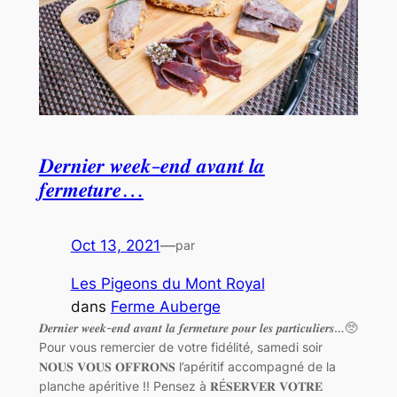
𝑫𝒆𝒓𝒏𝒊𝒆𝒓 𝒘𝒆𝒆𝒌-𝒆𝒏𝒅 𝒂𝒗𝒂𝒏𝒕 𝒍𝒂
𝒇𝒆𝒓𝒎𝒆𝒕𝒖𝒓𝒆…
Oct 13, 2021
—
par
Les Pigeons du Mont Royal
dans
Ferme Auberge
𝑫𝒆𝒓𝒏𝒊𝒆𝒓 𝒘𝒆𝒆𝒌-𝒆𝒏𝒅 𝒂𝒗𝒂𝒏𝒕 𝒍𝒂 𝒇𝒆𝒓𝒎𝒆𝒕𝒖𝒓𝒆 𝒑𝒐𝒖𝒓 𝒍𝒆𝒔 𝒑𝒂𝒓𝒕𝒊𝒄𝒖𝒍𝒊𝒆𝒓𝒔…🥺
Pour vous remercier de votre fidélité, samedi soir
𝐍𝐎𝐔𝐒 𝐕𝐎𝐔𝐒 𝐎𝐅𝐅𝐑𝐎𝐍𝐒 l’apéritif accompagné de la
planche apéritive !! Pensez à 𝐑É𝐒𝐄𝐑𝐕𝐄𝐑 𝐕𝐎𝐓𝐑𝐄