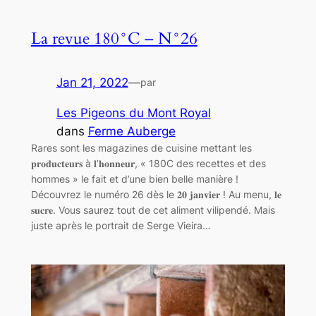
La revue 180°C – N°26
Jan 21, 2022
—
par
Les Pigeons du Mont Royal
dans
Ferme Auberge
Rares sont les magazines de cuisine mettant les
𝐩𝐫𝐨𝐝𝐮𝐜𝐭𝐞𝐮𝐫𝐬 à 𝐥’𝐡𝐨𝐧𝐧𝐞𝐮𝐫, « 180C des recettes et des
hommes » le fait et d’une bien belle manière !
Découvrez le numéro 26 dès le 𝟐𝟎 𝐣𝐚𝐧𝐯𝐢𝐞𝐫 ! Au menu, 𝐥𝐞
𝐬𝐮𝐜𝐫𝐞. Vous saurez tout de cet aliment vilipendé. Mais
juste après le portrait de Serge Vieira…