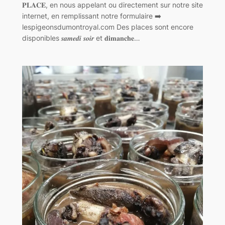
𝐏𝐋𝐀𝐂𝐄, en nous appelant ou directement sur notre site
internet, en remplissant notre formulaire ➡️
lespigeonsdumontroyal.com Des places sont encore
disponibles 𝒔𝒂𝒎𝒆𝒅𝒊 𝒔𝒐𝒊𝒓 et 𝐝𝐢𝐦𝐚𝐧𝐜𝐡𝐞…