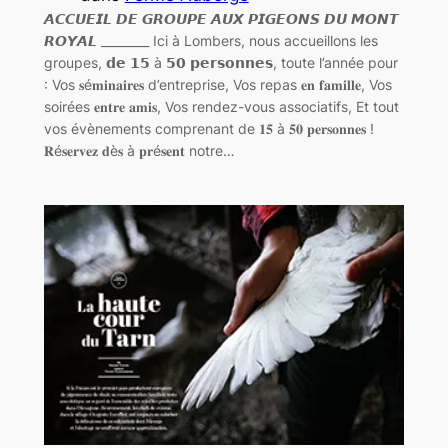
𝘼𝘾𝘾𝙐𝙀𝙄𝙇 𝘿𝙀 𝙂𝙍𝙊𝙐𝙋𝙀 𝘼𝙐𝙓 𝙋𝙄𝙂𝙀𝙊𝙉𝙎 𝘿𝙐 𝙈𝙊𝙉𝙏
𝙍𝙊𝙔𝘼𝙇 ________ Ici à Lombers, nous accueillons les
groupes, 𝗱𝗲 𝟭𝟱 à 𝟱𝟬 𝗽𝗲𝗿𝘀𝗼𝗻𝗻𝗲𝘀, toute l’année pour
: Vos 𝐬é𝐦𝐢𝐧𝐚𝐢𝐫𝐞𝐬 d’entreprise, Vos repas 𝐞𝐧 𝐟𝐚𝐦𝐢𝐥𝐥𝐞, Vos
soirées 𝐞𝐧𝐭𝐫𝐞 𝐚𝐦𝐢𝐬, Vos rendez-vous associatifs, Et tout
vos évènements comprenant de 𝟏𝟓 à 𝟓𝟎 𝐩𝐞𝐫𝐬𝐨𝐧𝐧𝐞𝐬 !
𝐑é𝐬𝐞𝐫𝐯𝐞𝐳 𝐝è𝐬 à 𝐩𝐫é𝐬𝐞𝐧𝐭 notre…