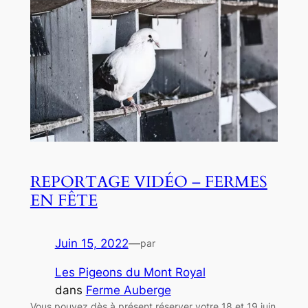
REPORTAGE VIDÉO – FERMES
EN FÊTE
Juin 15, 2022
—
par
Les Pigeons du Mont Royal
dans
Ferme Auberge
Vous pouvez dès à présent réserver votre 18 et 19 juin